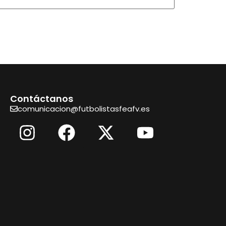
Contáctanos
comunicacion@futbolistasfeafv.es