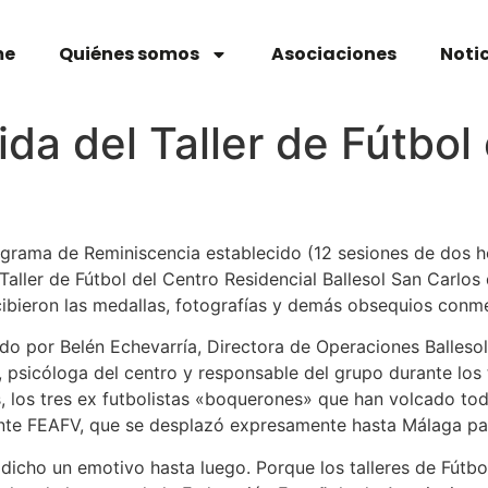
me
Quiénes somos
Asociaciones
Noti
da del Taller de Fútbol 
rograma de Reminiscencia establecido (12 sesiones de dos
Taller de Fútbol del Centro Residencial Ballesol San Carlos 
bieron las medallas, fotografías y demás obsequios conmem
 por Belén Echevarría, Directora de Operaciones Ballesol 
 psicóloga del centro y responsable del grupo durante los t
 los tres ex futbolistas «boquerones» que han volcado tod
ente FEAFV, que se desplazó expresamente hasta Málaga par
r dicho un emotivo hasta luego. Porque los talleres de Fú