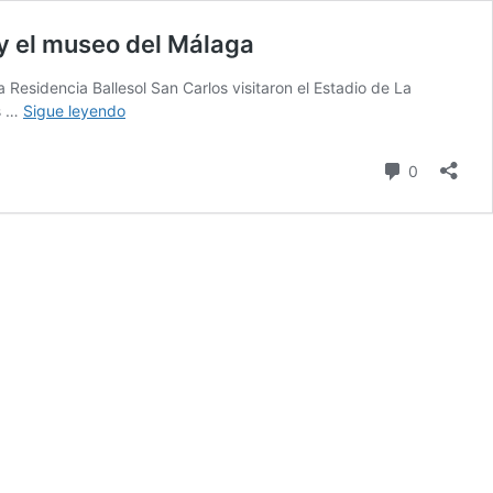
a y el museo del Málaga
Residencia Ballesol San Carlos visitaron el Estadio de La
Los
os …
Sigue leyendo
participantes
en
comentari
0
el
Taller
Ballesol
San
Carlos
visitan
el
Estadio
de
La
Rosaleda
y
el
museo