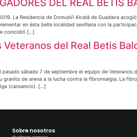
GADORES DEL REAL BETIS B
 2019. La Residencia de DomusVi Alcalá de Guadaira acogió l
ementar en ésta bella localidad sevillana con la participa
ue coincidió […]
s Veteranos del Real Betis Bal
El pasado sábado 7 de septiembre el equipo de Veteranos d
 granito de arena a la lucha contra la fibromialgia. La fibr
iga (cansancio). […]
Sobre nosotros