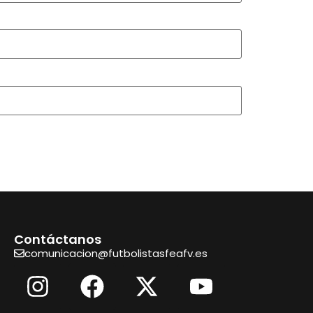
Contáctanos
comunicacion@futbolistasfeafv.es