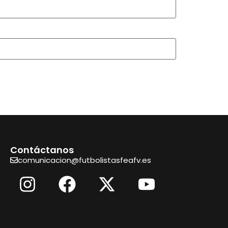
Contáctanos
comunicacion@futbolistasfeafv.es