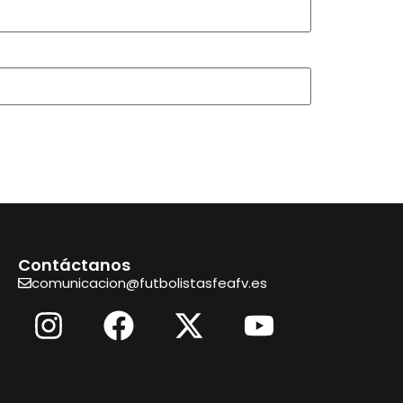
Contáctanos
comunicacion@futbolistasfeafv.es