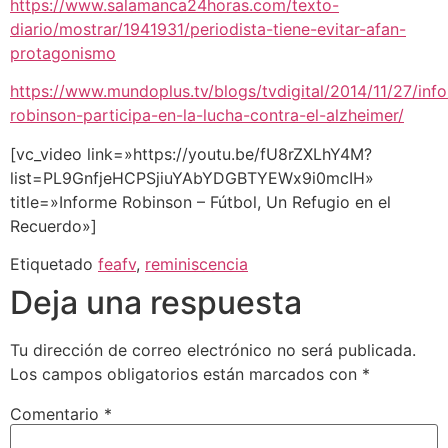
https://www.salamanca24horas.com/texto-
diario/mostrar/1941931/periodista-tiene-evitar-afan-
protagonismo
https://www.mundoplus.tv/blogs/tvdigital/2014/11/27/inf
robinson-participa-en-la-lucha-contra-el-alzheimer/
[vc_video link=»https://youtu.be/fU8rZXLhY4M?
list=PL9GnfjeHCPSjiuYAbYDGBTYEWx9i0mcIH»
title=»Informe Robinson – Fútbol, Un Refugio en el
Recuerdo»]
Etiquetado
feafv
,
reminiscencia
Deja una respuesta
Tu dirección de correo electrónico no será publicada.
Los campos obligatorios están marcados con
*
Comentario
*