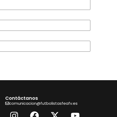
Contáctanos
comunicacion@futbolistasfeafv.es