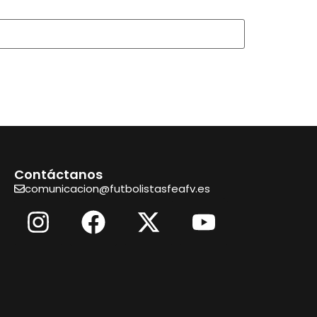
Contáctanos
comunicacion@futbolistasfeafv.es