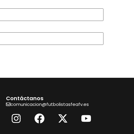
Contáctanos
comunicacion@futbolistasfeafv.es