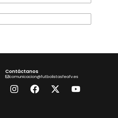
Contáctanos
comunicacion@futbolistasfeafv.es