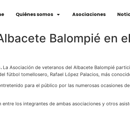
me
Quiénes somos
Asociaciones
Noti
 Albacete Balompié en e
3
.
La Asociación de veteranos del Albacete Balompié partici
del fútbol tomellosero, Rafael López Palacios, más conoci
 entretenido para el público por las numerosas ocasiones 
n entre los integrantes de ambas asociaciones y otros asis