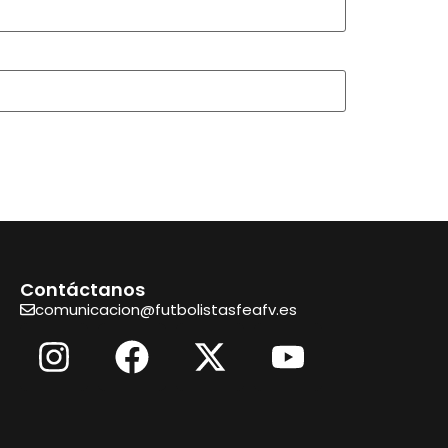
Contáctanos
comunicacion@futbolistasfeafv.es