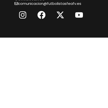
comunicacion@futbolistasfeafv.es