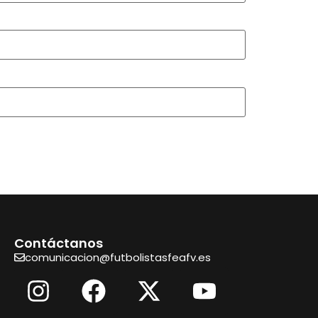
Contáctanos
comunicacion@futbolistasfeafv.es