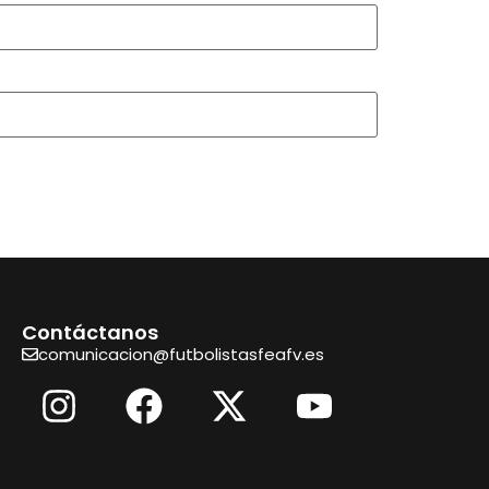
Contáctanos
comunicacion@futbolistasfeafv.es