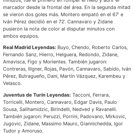
minutos, fue el primero en romper el hielo y abrir el
marcador desde la frontal del área. En la segunda mitad
se vieron dos goles más. Montero empató en el 67’ e
Iván Pérez decidió en el 72’. Cannavaro y Zidane
pusieron la nota de color al disputar minutos con
ambos equipos.
Real Madrid Leyendas:
Buyo, Chendo, Roberto Carlos,
Fernando Sanz, Hierro, Helguera, Redondo, Zidane,
Amavisca, Figo y Morientes. También jugaron:
Contreras, Illgner, Rojas, Pavón, Cannavaro, Sabido, Iván
Pérez, Butragueño, Dani, Martín Vázquez, Karembeu y
Velasco.
Juventus de Turín Leyendas:
Tacconi, Ferrara,
Torricelli, Montero, Cannavaro, Edgar Davis, Paulo
Sousa, Salihamidzic, Birindelli, Nedved y Ravanelli.
También jugaron: Peruzzi, Porrini, Padovano, Mirkovic,
Jugovic, Zidane, Massimo Mauro, Giannichedda, Igor
Tudor y Amoruso.