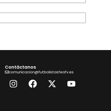
Contáctanos
comunicacion@futbolistasfeafv.es