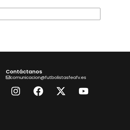
Contáctanos
comunicacion@futbolistasfeafv.es