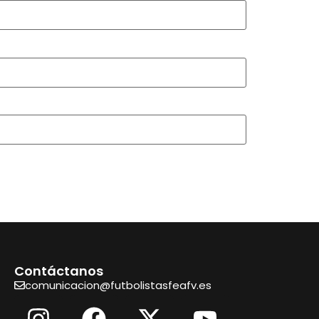
Contáctanos
comunicacion@futbolistasfeafv.es