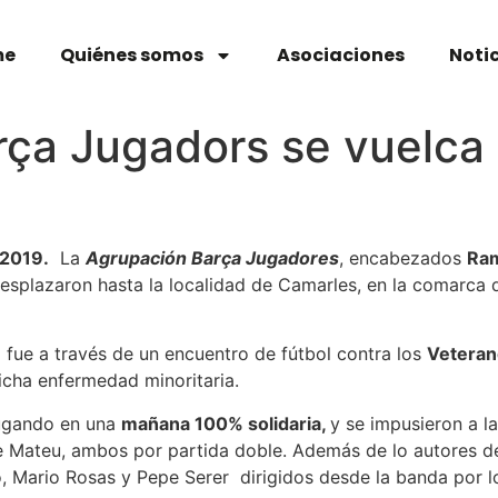
me
Quiénes somos
Asociaciones
Noti
ça Jugadors se vuelca 
 2019.
La
Agrupación Barça Jugadores
, encabezados
Ram
desplazaron hasta la localidad de Camarles, en la comarca de
 fue a través de un encuentro de fútbol contra los
Veteran
icha enfermedad minoritaria.
jugando en una
mañana 100% solidaria,
y se impusieron a l
e Mateu, ambos por partida doble. Además de lo autores de
 Mario Rosas y Pepe Serer dirigidos desde la banda por l