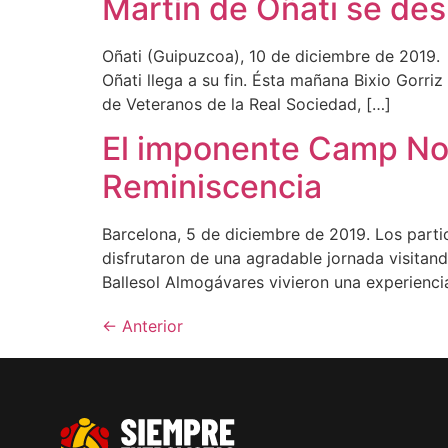
Martín de Oñati se de
Oñati (Guipuzcoa), 10 de diciembre de 2019. 
Oñati llega a su fin. Ésta mañana Bixio Gorr
de Veteranos de la Real Sociedad, […]
El imponente Camp Nou 
Reminiscencia
Barcelona, 5 de diciembre de 2019. Los parti
disfrutaron de una agradable jornada visita
Ballesol Almogávares vivieron una experiencia
←
Anterior