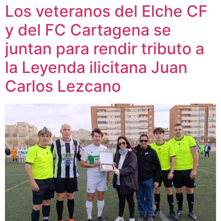
Los veteranos del Elche CF
y del FC Cartagena se
juntan para rendir tributo a
la Leyenda ilicitana Juan
Carlos Lezcano