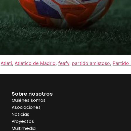
,
Atleti
,
Atletico de Madrid
,
feafv
,
partido amistoso
,
Partido 
Sobre nosotros
Quiénes somos
Asociaciones
Noticias
Proyectos
Multimedia