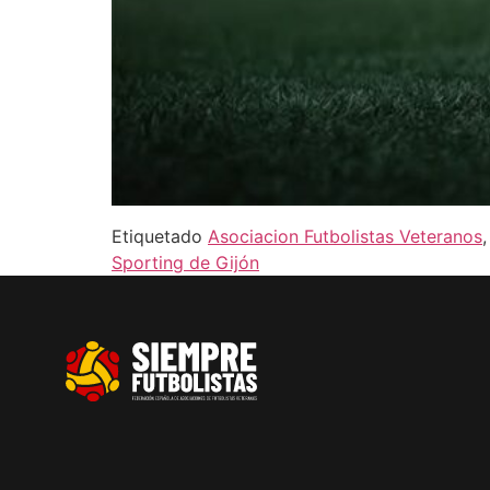
Etiquetado
Asociacion Futbolistas Veteranos
Sporting de Gijón