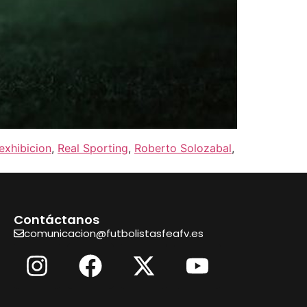
exhibicion
,
Real Sporting
,
Roberto Solozabal
,
Contáctanos
comunicacion@futbolistasfeafv.es