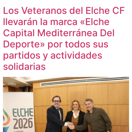
Los Veteranos del Elche CF
llevarán la marca «Elche
Capital Mediterránea Del
Deporte» por todos sus
partidos y actividades
solidarias