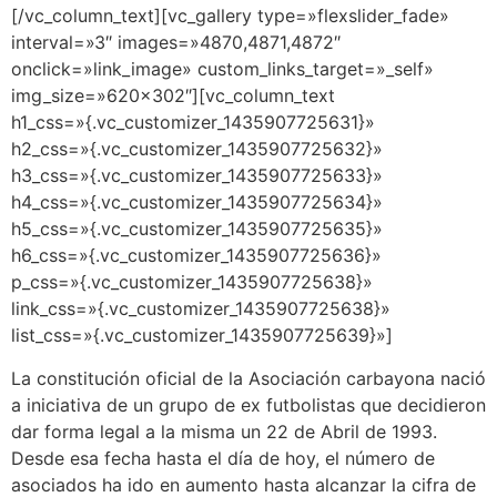
[/vc_column_text][vc_gallery type=»flexslider_fade»
interval=»3″ images=»4870,4871,4872″
onclick=»link_image» custom_links_target=»_self»
img_size=»620×302″][vc_column_text
h1_css=»{.vc_customizer_1435907725631}»
h2_css=»{.vc_customizer_1435907725632}»
h3_css=»{.vc_customizer_1435907725633}»
h4_css=»{.vc_customizer_1435907725634}»
h5_css=»{.vc_customizer_1435907725635}»
h6_css=»{.vc_customizer_1435907725636}»
p_css=»{.vc_customizer_1435907725638}»
link_css=»{.vc_customizer_1435907725638}»
list_css=»{.vc_customizer_1435907725639}»]
La constitución oficial de la Asociación carbayona nació
a iniciativa de un grupo de ex futbolistas que decidieron
dar forma legal a la misma un 22 de Abril de 1993.
Desde esa fecha hasta el día de hoy, el número de
asociados ha ido en aumento hasta alcanzar la cifra de