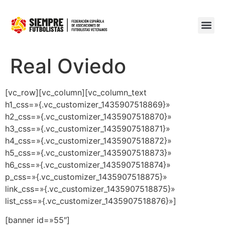
Real Oviedo
[vc_row][vc_column][vc_column_text
h1_css=»{.vc_customizer_1435907518869}»
h2_css=»{.vc_customizer_1435907518870}»
h3_css=»{.vc_customizer_1435907518871}»
h4_css=»{.vc_customizer_1435907518872}»
h5_css=»{.vc_customizer_1435907518873}»
h6_css=»{.vc_customizer_1435907518874}»
p_css=»{.vc_customizer_1435907518875}»
link_css=»{.vc_customizer_1435907518875}»
list_css=»{.vc_customizer_1435907518876}»]
[banner id=»55″]